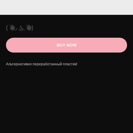
( ͡◉◞ ͜ʖ◟ ͡◉)
BUY NOW
Альтернативно переработанный пластик!