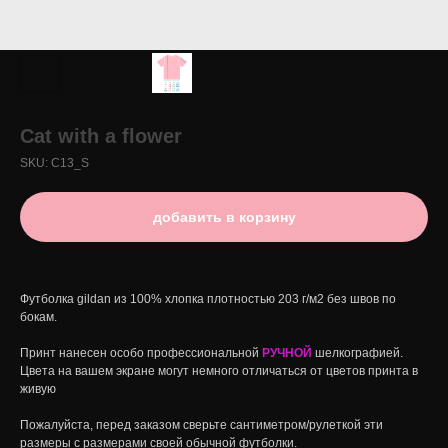
Cat with a flower
SKU:
C13_S
добавить в корзину
Футболка gildan из 100% хлопка плотностью 203 г/м2 без швов по
бокам.
Принт нанесен особо профессиональной
РУЧНОЙ
шелкографией.
Цвета на вашем экране могут немного отличаться от цветов принта в
живую
Пожалуйста, перед заказом сверьте сантиметром/рулеткой эти
размеры с размерами своей обычной футболки.