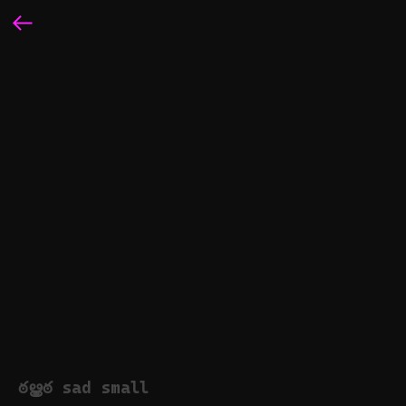
ఠൠఠ sad small