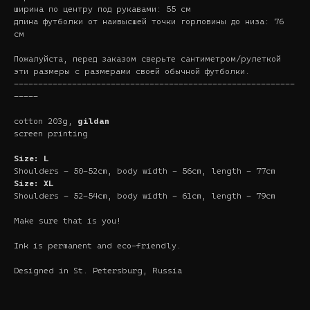
ширина по центру под рукавами: 55 см
длина футболки от наивысшей точки горловины до низа: 76
см
Пожалуйста, перед заказом сверьте сантиметром/рулеткой
эти размеры с размерами своей обычной футболки.
----------------------------------------------------------
-----
cotton 203g,
gildan
screen printing
Size: L
Shoulders - 50-52cm, body width - 56cm, length - 77cm
Size: XL
Shoulders - 52-54cm, body width - 61cm, length - 79cm
Make sure that is you!
Ink is permanent and eco-friendly.
Designed in St. Petersburg, Russia