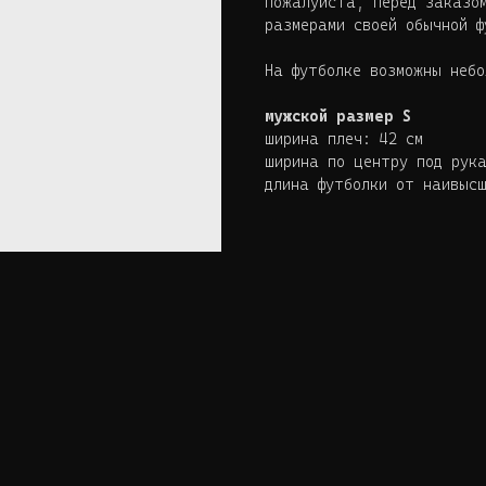
Пожалуйста, перед заказо
размерами своей обычной ф
На футболке возможны небо
мужской размер S
ширина плеч: 42 см
ширина по центру под рук
длина футболки от наивысш