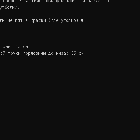
м сверьте сантиметром/рулеткой эти размеры с
утболки.
льшие пятна краски (где угодно) ☻
авами: 45 см
ей точки горловины до низа: 69 см