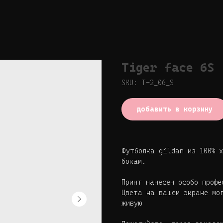
Tiger face 6S
SKU:
T-2_06_S
добавить в корзину
Футболка gildan из 100% х
бокам.
Принт нанесен особо проф
Цвета на вашем экране мо
живую