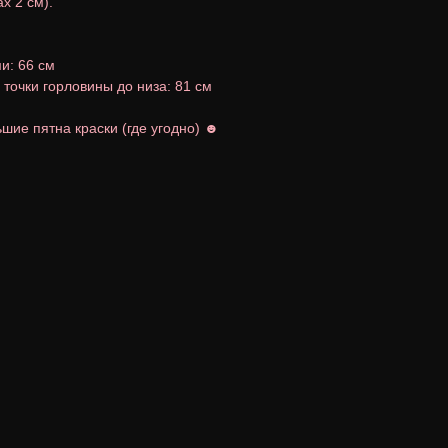
х 2 см).
и: 66 см
точки горловины до низа: 81 см
шие пятна краски (где угодно) ☻