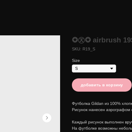
✪㉨✪ airbrush 19
SKU:
R19_S
Size
добавить в корзину
Футболка Gildan из 100% хлопк
Рисунок нанесен аэрографом 
Каждый рисунок выполнен вруч
На футболке возможны неболь