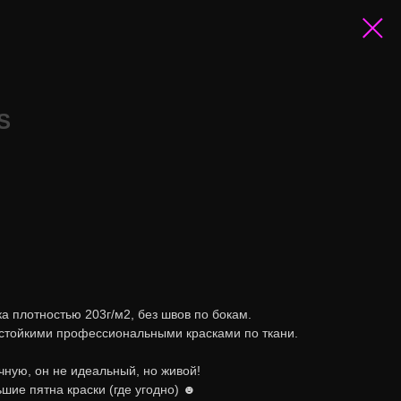
S
а плотностью 203г/м2, без швов по бокам.
стойкими профессиональными красками по ткани.
ную, он не идеальный, но живой!
шие пятна краски (где угодно) ☻