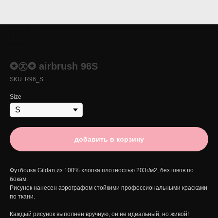
✪㉨✪ airbrush 96S
SKU:
R96_S
Size
добавить в корзину
Футболка Gildan из 100% хлопка плотностью 203г/м2, без швов по
бокам.
Рисунок нанесен аэрографом стойкими профессиональными красками
по ткани.
Каждый рисунок выполнен вручную, он не идеальный, но живой!