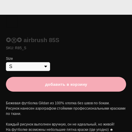
✪㉨✪ airbrush 85S
SKU:
R85_S
Size
добавить в корзину
Бежевая футболка Gildan из 100% хлопка без швов по бокам.
Рисунок нанесен аэрографом стойкими профессиональными красками
по ткани.
Каждый рисунок выполнен вручную, он не идеальный, но живой!
На футболке возможны небольшие пятна краски (где угодно) ☻