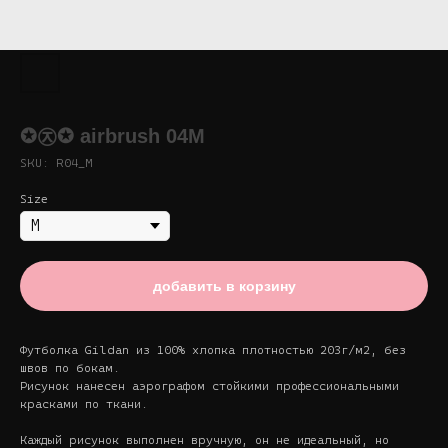
✪㉨✪ airbrush 04M
SKU:
R04_M
Size
добавить в корзину
Футболка Gildan из 100% хлопка плотностью 203г/м2, без
швов по бокам.
Рисунок нанесен аэрографом стойкими профессиональными
красками по ткани.
Каждый рисунок выполнен вручную, он не идеальный, но