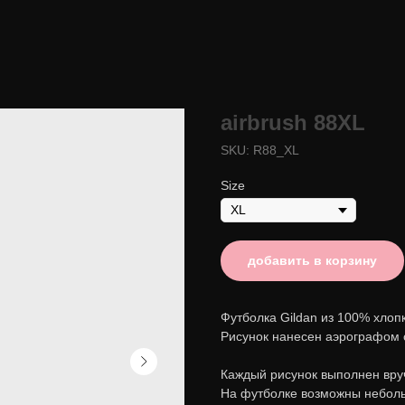
airbrush 88XL
SKU:
R88_XL
Size
добавить в корзину
Футболка Gildan из 100% хлопк
Рисунок нанесен аэрографом 
Каждый рисунок выполнен вруч
На футболке возможны неболь