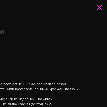
XL
а плотностью 203г/м2, без швов по бокам.
стойкими профессиональными красками по ткани.
ную, он не идеальный, но живой!
шие пятна краски (где угодно) ☻