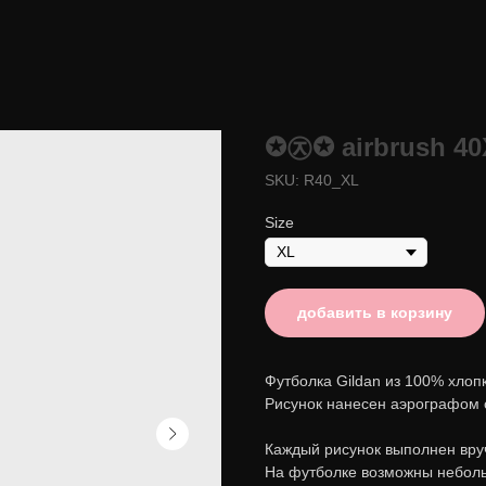
✪㉨✪ airbrush 40
SKU:
R40_XL
Size
добавить в корзину
Футболка Gildan из 100% хлопк
Рисунок нанесен аэрографом 
Каждый рисунок выполнен вруч
На футболке возможны неболь