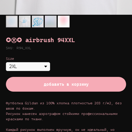
✪㉨✪ airbrush 94XXL
SKU:
R94_XXL
Size
добавить в корзину
Футболка Gildan из 100% хлопка плотностью 203 г/м2, без
швов по бокам.
Рисунок нанесен аэрографом стойкими профессиональными
красками по ткани.
Каждый рисунок выполнен вручную, он не идеальный, но