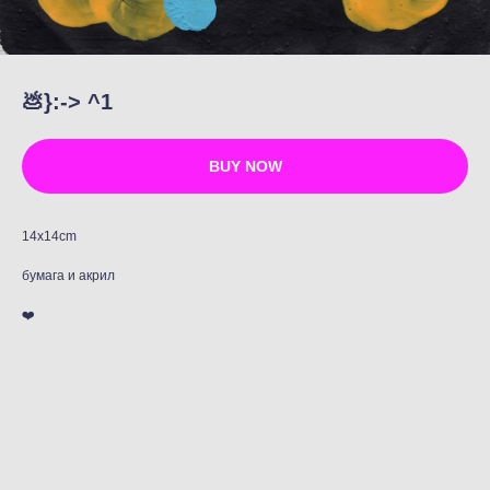
💩}:-> ^1
BUY NOW
14x14cm
бумага и акрил
❤️