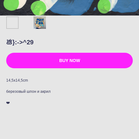
💩}:->^29
BUY NOW
14,5x14,5cm
березовый шпон и акрил
❤️